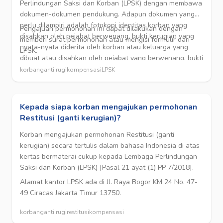
Perlindungan Saksi dan Korban (LPSK) dengan membawa
dokumen-dokumen pendukung. Adapun dokumen yang
perlu dilampiri adalah fotokopi identitas korban yang
Pengajuan permohonan ini dapat dilakukan dengan
disahkan oleh pejabat berwenang, bukti kerugian yang
memberi surat permohonan atau mengisi formulir dari
nyata-nyata diderita oleh korban atau keluarga yang
LPSK.
dibuat atau disahkan oleh pejabat yang berwenang, bukti
biaya yang dikeluarkan selama perawatan dan/atau
korban
ganti rugi
kompensasi
LPSK
pengobatan yang disahkan oleh instansi atau pihak yang
melakukan perawatan atau pengobatan, fotokopi surat
kematian, jika korban meninggal dunia, surat keterangan
Kepada siapa korban mengajukan permohonan
dari Komisi Nasional Hak Asasi Manusia (KomNas HAM)
Restitusi (ganti kerugian)?
yang menunjukkan pemohon sebagai korban atau
keluarga korban pelanggaran hak asasi manusia yang
Korban mengajukan permohonan Restitusi (ganti
berat, surat keterangan hubungan keluarga, jika
kerugian) secara tertulis dalam bahasa Indonesia di atas
permohonan diajukan oleh keluarga dan surat kuasa
kertas bermaterai cukup kepada Lembaga Perlindungan
khusus apabila permohonan kompensasi diajukan oleh
Saksi dan Korban (LPSK) [Pasal 21 ayat (1) PP 7/2018].
kuasa korban atau kuasa keluarga.
Alamat kantor LPSK ada di Jl. Raya Bogor KM 24 No. 47-
49 Ciracas Jakarta Timur 13750.
korban
ganti rugi
restitusi
kompensasi