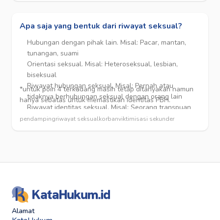
Apa saja yang bentuk dari riwayat seksual?
Hubungan dengan pihak lain. Misal: Pacar, mantan,
tunangan, suami
Orientasi seksual. Misal: Heteroseksual, lesbian,
biseksual
Riwayat hubungan seksual. Misal: Pernah atau
*untuk poin 4 terkadang masih tetap ditanyakan namun
tidaknya berhubungan seksual dengan orang lain
hanya sebatas untuk memastikan identitas PBH.
Riwayat identitas seksual. Misal: Seorang transpuan
yang dulunya adalah laki-laki
pendamping
riwayat seksual
korban
viktimisasi sekunder
Alamat