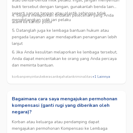
atau benda-benda milik pelaku. Ingat, jangan menyentuh
bukti tersebut dengan tangan, gunakanlah benda lain
seperti sarung tangan atau plastik sehingga tidak
4. Segera melaporkan tindakan pelecehan yang Anda
menghilangkan sidik jari pelaku
alami ke kantor polisi
5. Datanglah juga ke lembaga bantuan hukum atau
pengada layanan agar mendapatkan penanganan lebih
lanjut
6. Jika Anda kesulitan melaporkan ke lembaga tersebut,
Anda dapat menceritakan ke orang yang Anda percaya
dan meminta bantuan.
korban
penyintas
kekerasan
kejahatan
kriminalitas
+
1
Lainnya
Bagaimana cara saya mengajukan permohonan
kompensasi (ganti rugi yang diberikan oleh
negara)?
Korban atau keluarga atau pendamping dapat
mengajukan permohonan Kompensasi ke Lembaga