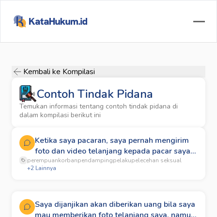
Kembali ke Kompilasi
Contoh Tindak Pidana
Temukan informasi tentang contoh tindak pidana di
dalam kompilasi berikut ini
Ketika saya pacaran, saya pernah mengirim
foto dan video telanjang kepada pacar saya
perempuan
karena diminta. Namun saat putus, mantan
korban
pendamping
pelaku
pelecehan seksual
+
2
Lainnya
pacar saya mengancam akan menyebarkan
foto dan video tersebut jika tidak menuruti
keinginannya. Apakah saya dapat
melaporkan mantan pacar saya?
Saya dijanjikan akan diberikan uang bila saya
mau memberikan foto telanjang saya, namun