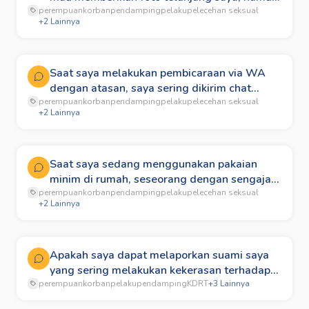
perempuan
ketika saya memberikan foto tersebut, saya
korban
pendamping
pelaku
pelecehan seksual
+
2
Lainnya
dipaksa untuk berhubungan badan, bila tidak
mau maka foto saya akan disebar. Karena
saya tidak mau, foto tersebut telah disebar.
Apakah saya dapat melaporkannya?
Saat saya melakukan pembicaraan via WA
dengan atasan, saya sering dikirim chat
perempuan
bernada seksual dan tak jarang atasan saya
korban
pendamping
pelaku
pelecehan seksual
+
2
Lainnya
sering mengirimkan foto-foto vulgar kepada
saya. Apakah saya dapat melaporkannya?
Saat saya sedang menggunakan pakaian
minim di rumah, seseorang dengan sengaja
perempuan
merekam dan menyorot bagian tubuh saya,
korban
pendamping
pelaku
pelecehan seksual
+
2
Lainnya
dan video tersebut kemudian viral. Apakah
saya dapat melaporkannya?
Apakah saya dapat melaporkan suami saya
yang sering melakukan kekerasan terhadap
perempuan
saya, seperti memukul, menendang hingga
korban
pelaku
pendamping
KDRT
+
3
Lainnya
mencekik?