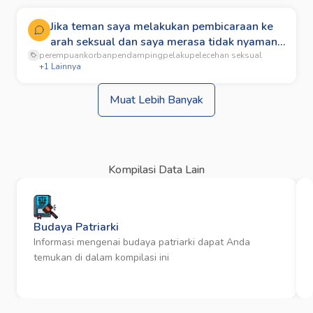
Jika teman saya melakukan pembicaraan ke
arah seksual dan saya merasa tidak nyaman.
perempuan
Apakah saya dapat melapor ke polisi?
korban
pendamping
pelaku
pelecehan seksual
+
1
Lainnya
Muat Lebih Banyak
Kompilasi Data Lain
Budaya Patriarki
Informasi mengenai budaya patriarki dapat Anda
temukan di dalam kompilasi ini