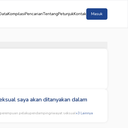
Data
Kompilasi
Pencarian
Tentang
Petunjuk
Kontak
Masuk
eksual saya akan ditanyakan dalam
perempuan pelaku
pendamping
riwayat seksual
+
3
Lainnya