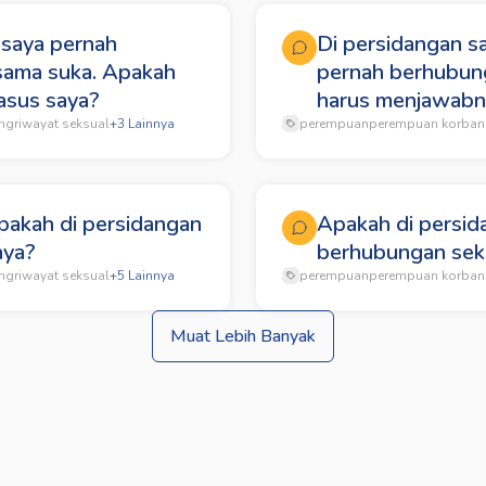
 saya pernah
Di persidangan s
sama suka. Apakah
pernah berhubung
asus saya?
harus menjawabn
ng
riwayat seksual
+
3
Lainnya
perempuan
perempuan korban
pakah di persidangan
Apakah di persid
aya?
berhubungan seks
ng
riwayat seksual
+
5
Lainnya
perempuan
perempuan korban
Muat Lebih Banyak