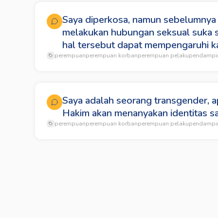
Saya diperkosa, namun sebelumnya
melakukan hubungan seksual suka 
hal tersebut dapat mempengaruhi k
perempuan
perempuan korban
perempuan pelaku
pendampi
Saya adalah seorang transgender, a
Hakim akan menanyakan identitas s
perempuan
perempuan korban
perempuan pelaku
pendampi