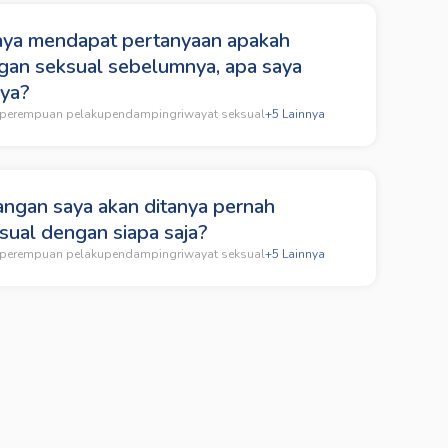
aya mendapat pertanyaan apakah
an seksual sebelumnya, apa saya
ya?
perempuan pelaku
pendamping
riwayat seksual
+
5
Lainnya
angan saya akan ditanya pernah
ual dengan siapa saja?
perempuan pelaku
pendamping
riwayat seksual
+
5
Lainnya