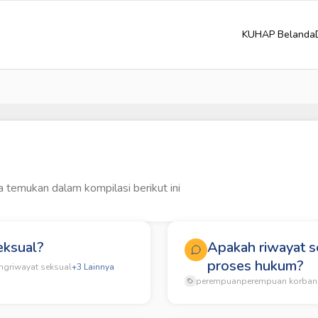
KUHAP Belanda
 temukan dalam kompilasi berikut ini
eksual?
Apakah riwayat s
proses hukum?
ng
riwayat seksual
+
3
Lainnya
perempuan
perempuan korban