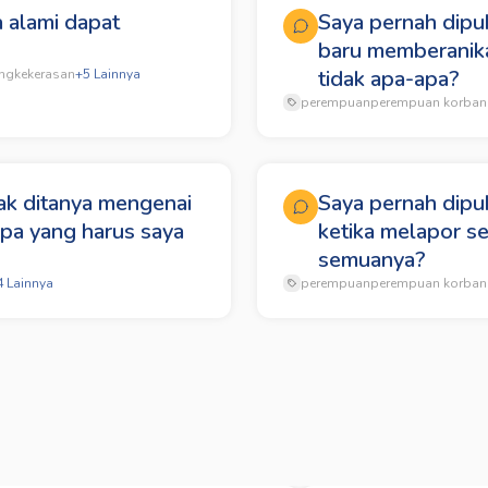
 alami dapat
Saya pernah dipu
baru memberanika
tidak apa-apa?
ng
kekerasan
+
5
Lainnya
perempuan
perempuan korban
ak ditanya mengenai
Saya pernah dipuk
apa yang harus saya
ketika melapor s
semuanya?
4
Lainnya
perempuan
perempuan korban