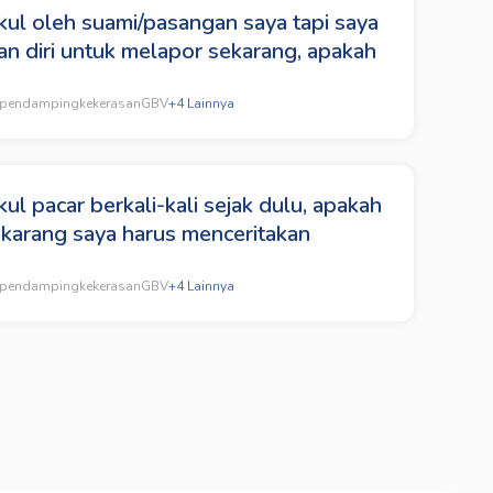
kul oleh suami/pasangan saya tapi saya
n diri untuk melapor sekarang, apakah
pendamping
kekerasan
GBV
+
4
Lainnya
ul pacar berkali-kali sejak dulu, apakah
ekarang saya harus menceritakan
pendamping
kekerasan
GBV
+
4
Lainnya