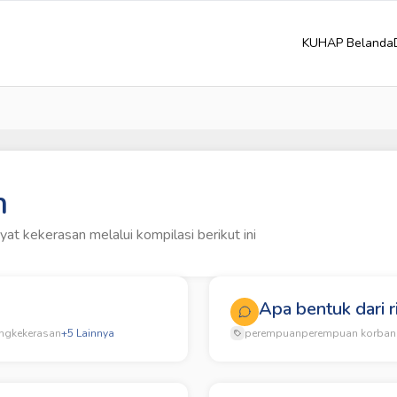
KUHAP Belanda
n
t kekerasan melalui kompilasi berikut ini
Apa bentuk dari 
ng
kekerasan
+
5
Lainnya
perempuan
perempuan korban