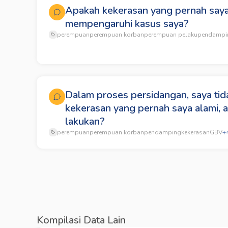
Apakah kekerasan yang pernah saya
mempengaruhi kasus saya?
perempuan
perempuan korban
perempuan pelaku
pendampi
Dalam proses persidangan, saya tid
kekerasan yang pernah saya alami, 
lakukan?
perempuan
perempuan korban
pendamping
kekerasan
GBV
+
Kompilasi Data Lain