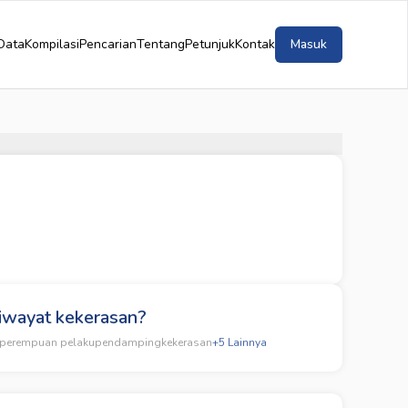
Data
Kompilasi
Pencarian
Tentang
Petunjuk
Kontak
Masuk
riwayat kekerasan?
perempuan pelaku
pendamping
kekerasan
+
5
Lainnya