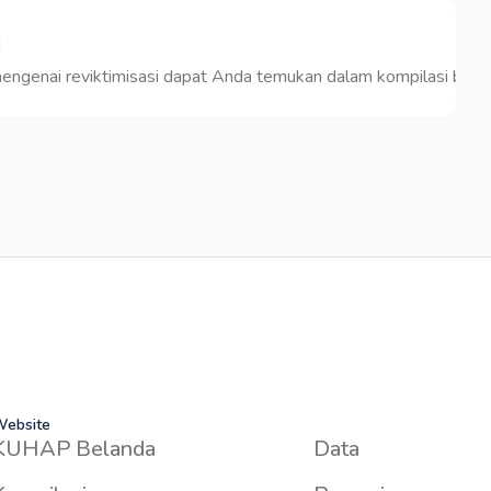
i
engenai reviktimisasi dapat Anda temukan dalam kompilasi beriku
ebsite
KUHAP Belanda
Data