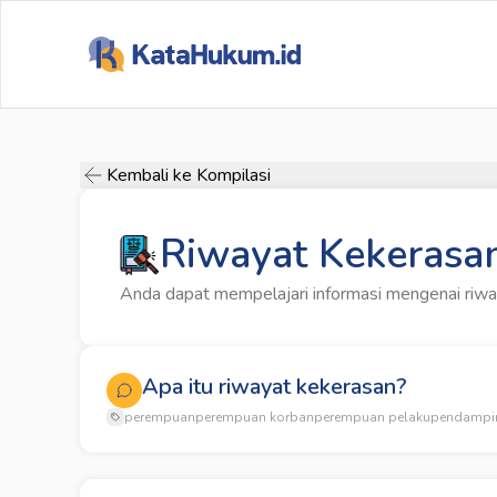
Kembali ke Kompilasi
Riwayat Kekerasa
Anda dapat mempelajari informasi mengenai riwaya
Apa itu riwayat kekerasan?
perempuan
perempuan korban
perempuan pelaku
pendampi